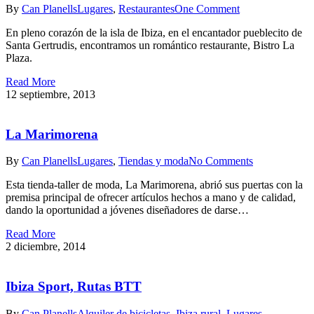
By
Can Planells
Lugares
,
Restaurantes
One Comment
En pleno corazón de la isla de Ibiza, en el encantador pueblecito de
Santa Gertrudis, encontramos un romántico restaurante, Bistro La
Plaza.
Read More
12 septiembre, 2013
La Marimorena
By
Can Planells
Lugares
,
Tiendas y moda
No Comments
Esta tienda-taller de moda, La Marimorena, abrió sus puertas con la
premisa principal de ofrecer artículos hechos a mano y de calidad,
dando la oportunidad a jóvenes diseñadores de darse…
Read More
2 diciembre, 2014
Ibiza Sport, Rutas BTT
By
Can Planells
Alquiler de bicicletas
,
Ibiza rural
,
Lugares
,