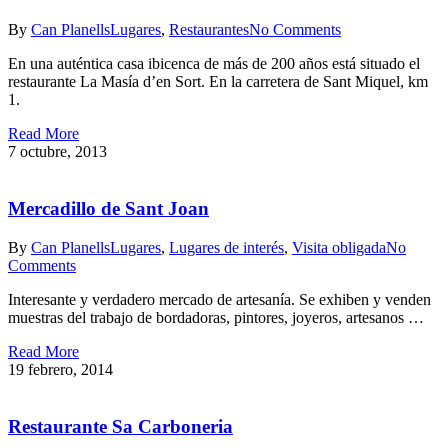
By
Can Planells
Lugares
,
Restaurantes
No Comments
En una auténtica casa ibicenca de más de 200 años está situado el
restaurante La Masía d’en Sort. En la carretera de Sant Miquel, km
1.
Read More
7 octubre, 2013
Mercadillo de Sant Joan
By
Can Planells
Lugares
,
Lugares de interés
,
Visita obligada
No
Comments
Interesante y verdadero mercado de artesanía. Se exhiben y venden
muestras del trabajo de bordadoras, pintores, joyeros, artesanos …
Read More
19 febrero, 2014
Restaurante Sa Carboneria