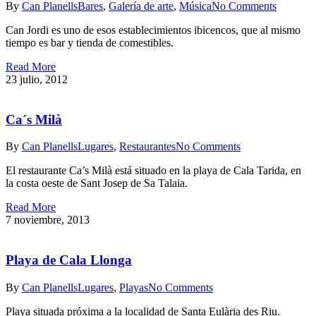
By
Can Planells
Bares
,
Galería de arte
,
Música
No Comments
Can Jordi es uno de esos establecimientos ibicencos, que al mismo
tiempo es bar y tienda de comestibles.
Read More
23 julio, 2012
Ca´s Milà
By
Can Planells
Lugares
,
Restaurantes
No Comments
El restaurante Ca’s Milà está situado en la playa de Cala Tarida, en
la costa oeste de Sant Josep de Sa Talaia.
Read More
7 noviembre, 2013
Playa de Cala Llonga
By
Can Planells
Lugares
,
Playas
No Comments
Playa situada próxima a la localidad de Santa Eulària des Riu.