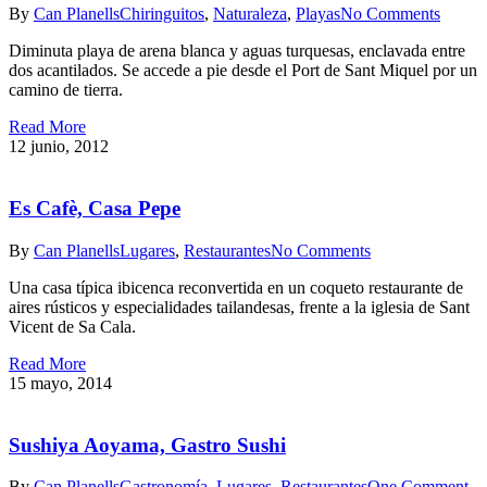
By
Can Planells
Chiringuitos
,
Naturaleza
,
Playas
No Comments
Diminuta playa de arena blanca y aguas turquesas, enclavada entre
dos acantilados. Se accede a pie desde el Port de Sant Miquel por un
camino de tierra.
Read More
12 junio, 2012
Es Cafè, Casa Pepe
By
Can Planells
Lugares
,
Restaurantes
No Comments
Una casa típica ibicenca reconvertida en un coqueto restaurante de
aires rústicos y especialidades tailandesas, frente a la iglesia de Sant
Vicent de Sa Cala.
Read More
15 mayo, 2014
Sushiya Aoyama, Gastro Sushi
By
Can Planells
Gastronomía
,
Lugares
,
Restaurantes
One Comment