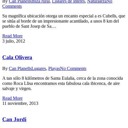
By
Can Planells
Ibiza rural
,
Lugares de interés
,
Naturaleza
No
Comments
Su magnífica ubicación otorga un encanto especial a es Cubells, que
se sitúa al borde de un impresionante acantilado, a unos 8 km del
pueblo de Sant Josep de Sa…
Read More
3 julio, 2012
Cala Olivera
By
Can Planells
Lugares
,
Playas
No Comments
A tan sólo 8 kilómetros de Santa Eulalia, cerca de la zona conocida
como Roca Llisa encontramos esta fabulosa cala ibicenca, de aire
salvaje y virgen.
Read More
11 noviembre, 2013
Can Jordi