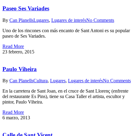
Paseo Ses Variades
By
Can Planells
Lugares
,
Lugares de interés
No Comments
Uno de los rincones con más encanto de Sant Antoni es su popular
paseo de Ses Variades.
Read More
23 febrero, 2015
Paulo Viheira
By
Can Planells
Cultura
,
Lugares
,
Lugares de interés
No Comments
En la carretera de Sant Joan, en el cruce de Sant Llorenç (enfrente
del restaurante Es Pins), tiene su Casa Taller el artista, escultor y
pintor, Paulo Viheira.
Read More
6 marzo, 2013
Calle de Sant Vicent