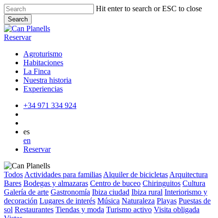
Skip
Hit enter to search or ESC to close
to
Search
main
Close
content
Search
Reservar
Agroturismo
Habitaciones
La Finca
Nuestra historia
Experiencias
+34 971 334 924
es
en
Reservar
Todos
Actividades para familias
Alquiler de bicicletas
Arquitectura
Bares
Bodegas y almazaras
Centro de buceo
Chiringuitos
Cultura
Galería de arte
Gastronomía
Ibiza ciudad
Ibiza rural
Interiorismo y
decoración
Lugares de interés
Música
Naturaleza
Playas
Puestas de
sol
Restaurantes
Tiendas y moda
Turismo activo
Visita obligada