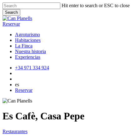
Skip
Hit enter to search or ESC to close
to
Search
main
Close
content
Search
Reservar
Agroturismo
Habitaciones
La Finca
Nuestra historia
Experiencias
+34 971 334 924
es
Reservar
Es Cafè, Casa Pepe
Restaurantes