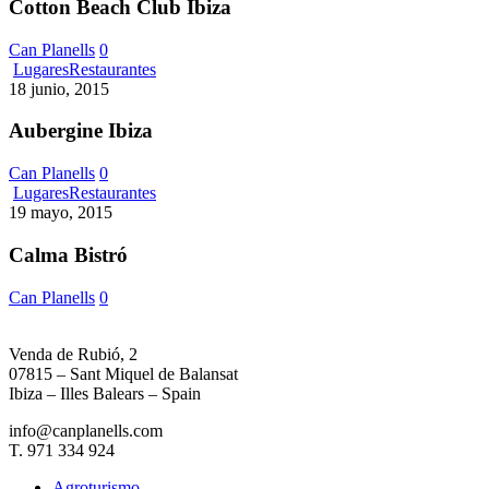
Ibiza
Cotton Beach Club Ibiza
Can Planells
0
Aubergine
Lugares
Restaurantes
Ibiza
18 junio, 2015
Aubergine Ibiza
Can Planells
0
Calma
Lugares
Restaurantes
Bistró
19 mayo, 2015
Calma Bistró
Can Planells
0
Venda de Rubió, 2
07815 – Sant Miquel de Balansat
Ibiza – Illes Balears – Spain
info@canplanells.com
T. 971 334 924
Agroturismo