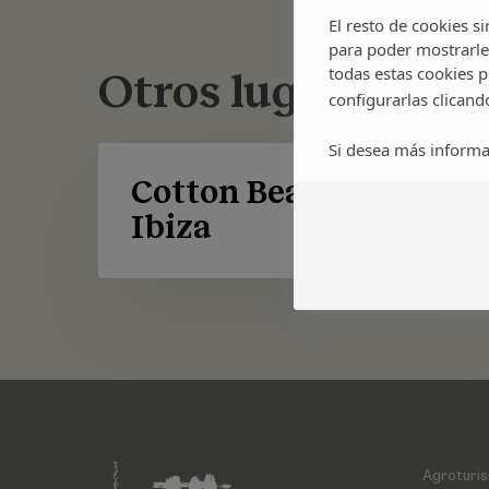
El resto de cookies s
para poder mostrarle
todas estas cookies 
Otros lugares
configurarlas clicand
Si desea más informa
Cotton
Beach
Cotton Beach Club
Club
Ibiza
Ibiza
Agroturi