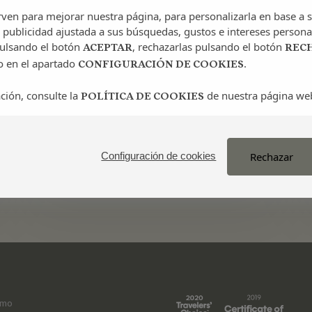
irven para mejorar nuestra página, para personalizarla en base a s
 publicidad ajustada a sus búsquedas, gustos e intereses persona
pulsando el botón
, rechazarlas pulsando el botón
ACEPTAR
REC
o en el apartado
.
CONFIGURACIÓN DE COOKIES
ción, consulte la
de nuestra página we
POLÍTICA DE COOKIES
Aubergine
C
Ibiza
B
Aubergine Ibiza
Rechazar
Configuración de cookies
smo