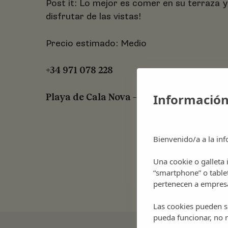
Post it: Lo mejor es comer en su terraza 
disfrutar de las vistas!
Precio estimado: Medio
+34 971 078 228
Información
Playa de Cala Nova – Santa Eulàlia des R
Bienvenido/a a la inf
Una cookie o galleta
“smartphone” o table
pertenecen a empresa
Las cookies pueden se
pueda funcionar, no n