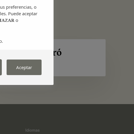
us preferencias, o
les. Puede aceptar
o
HAZAR
b.
alma
istró
Calma Bistró
Aceptar
Idiomas