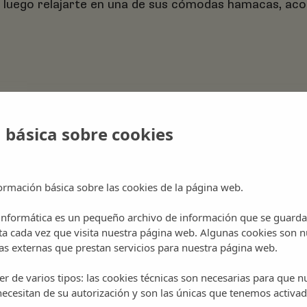
y luego relajarte en una de sus cómodas hamacas, ac
 básica sobre cookies
iu –
Atzaró Beach Restaurant
ormación básica sobre las cookies de la página web.
 informática es un pequeño archivo de información que se guarda
ta cada vez que visita nuestra página web. Algunas cookies son n
s externas que prestan servicios para nuestra página web.
r de varios tipos: las cookies técnicas son necesarias para que 
ecesitan de su autorización y son las únicas que tenemos activad