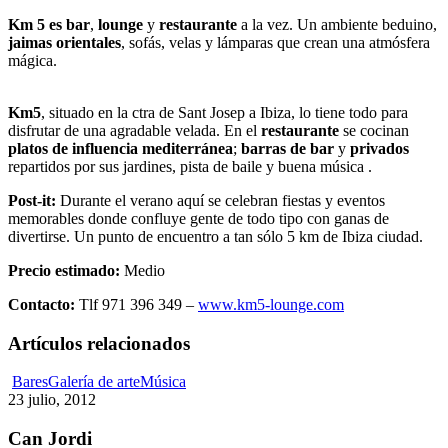
Km 5 es bar
,
lounge
y
restaurante
a la vez. Un ambiente beduino,
jaimas orientales
, sofás, velas y lámparas que crean una atmósfera
mágica.
Km5
, situado en la ctra de Sant Josep a Ibiza, lo tiene todo para
disfrutar de una agradable velada. En el
restaurante
se cocinan
platos de influencia mediterránea
;
barras de bar
y
privados
repartidos por sus jardines, pista de baile y buena música .
Post-it:
Durante el verano aquí se celebran fiestas y eventos
memorables donde confluye gente de todo tipo con ganas de
divertirse. Un punto de encuentro a tan sólo 5 km de Ibiza ciudad.
Precio estimado:
Medio
Contacto:
Tlf 971 396 349 –
www.km5-lounge.com
Artículos relacionados
Can
Bares
Galería de arte
Música
Jordi
23 julio, 2012
Can Jordi