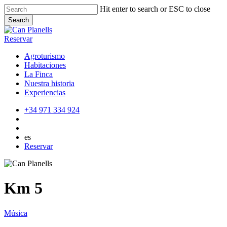
Skip
Hit enter to search or ESC to close
to
Search
main
Close
content
Search
Reservar
Agroturismo
Habitaciones
La Finca
Nuestra historia
Experiencias
+34 971 334 924
es
Reservar
Km 5
Música