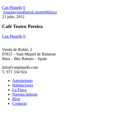
Can Planells
0
Café
Arquitectura
Bares
Lugares
Música
Teatro
23 julio, 2012
Pereira
Café Teatro Pereira
Can Planells
0
Venda de Rubió, 2
07815 – Sant Miquel de Balansat
Ibiza – Illes Balears – Spain
info@canplanells.com
T. 971 334 924
Agroturismo
Habitaciones
La Finca
Nuestra historia
Blog
Contacto