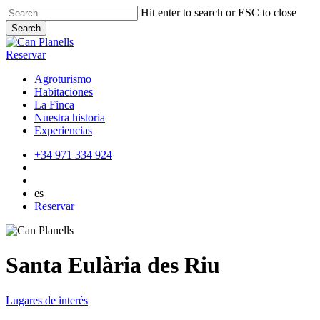
Skip
Hit enter to search or ESC to close
to
Search
main
Close
content
Search
Reservar
Agroturismo
Habitaciones
La Finca
Nuestra historia
Experiencias
+34 971 334 924
es
Reservar
Santa Eulària des Riu
Lugares de interés