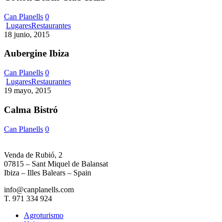
Can Planells
0
Aubergine
Lugares
Restaurantes
Ibiza
18 junio, 2015
Aubergine Ibiza
Can Planells
0
Calma
Lugares
Restaurantes
Bistró
19 mayo, 2015
Calma Bistró
Can Planells
0
Venda de Rubió, 2
07815 – Sant Miquel de Balansat
Ibiza – Illes Balears – Spain
info@canplanells.com
T. 971 334 924
Agroturismo