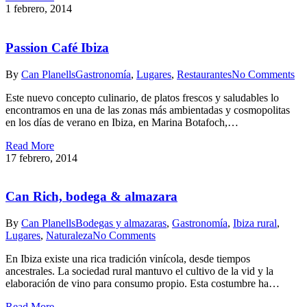
1 febrero, 2014
Passion Café Ibiza
By
Can Planells
Gastronomía
,
Lugares
,
Restaurantes
No Comments
Este nuevo concepto culinario, de platos frescos y saludables lo
encontramos en una de las zonas más ambientadas y cosmopolitas
en los días de verano en Ibiza, en Marina Botafoch,…
Read More
17 febrero, 2014
Can Rich, bodega & almazara
By
Can Planells
Bodegas y almazaras
,
Gastronomía
,
Ibiza rural
,
Lugares
,
Naturaleza
No Comments
En Ibiza existe una rica tradición vinícola, desde tiempos
ancestrales. La sociedad rural mantuvo el cultivo de la vid y la
elaboración de vino para consumo propio. Esta costumbre ha…
Read More