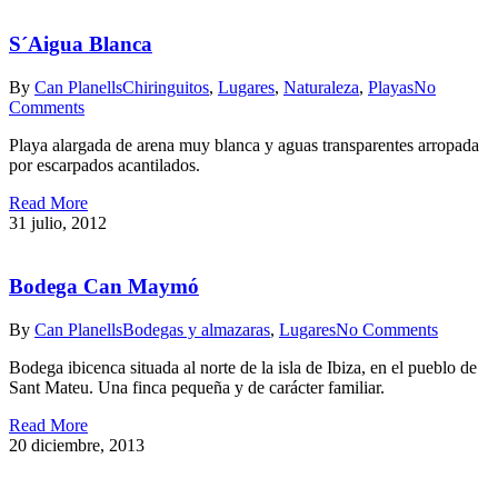
S´Aigua Blanca
By
Can Planells
Chiringuitos
,
Lugares
,
Naturaleza
,
Playas
No
Comments
Playa alargada de arena muy blanca y aguas transparentes arropada
por escarpados acantilados.
Read More
31 julio, 2012
Bodega Can Maymó
By
Can Planells
Bodegas y almazaras
,
Lugares
No Comments
Bodega ibicenca situada al norte de la isla de Ibiza, en el pueblo de
Sant Mateu. Una finca pequeña y de carácter familiar.
Read More
20 diciembre, 2013