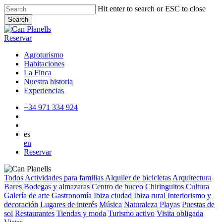
Skip
Hit enter to search or ESC to close
to
Search
main
Close
content
Search
Reservar
Agroturismo
Habitaciones
La Finca
Nuestra historia
Experiencias
+34 971 334 924
es
en
Reservar
Todos
Actividades para familias
Alquiler de bicicletas
Arquitectura
Bares
Bodegas y almazaras
Centro de buceo
Chiringuitos
Cultura
Galería de arte
Gastronomía
Ibiza ciudad
Ibiza rural
Interiorismo y
decoración
Lugares de interés
Música
Naturaleza
Playas
Puestas de
sol
Restaurantes
Tiendas y moda
Turismo activo
Visita obligada