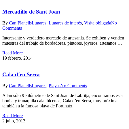
Mercadillo de Sant Joan
By
Can Planells
Lugares
,
Lugares de interés
,
Visita obligada
No
Comments
Interesante y verdadero mercado de artesanía. Se exhiben y venden
muestras del trabajo de bordadoras, pintores, joyeros, artesanos …
Read More
19 febrero, 2014
Cala d´en Serra
By
Can Planells
Lugares
,
Playas
No Comments
A tan sólo 9 kilómetros de Sant Joan de Labritja, encontramos esta
bonita y tranaquila cala ibicenca, Cala d’en Serra, muy próxima
también a la famosa playa de Portinatx.
Read More
2 julio, 2013