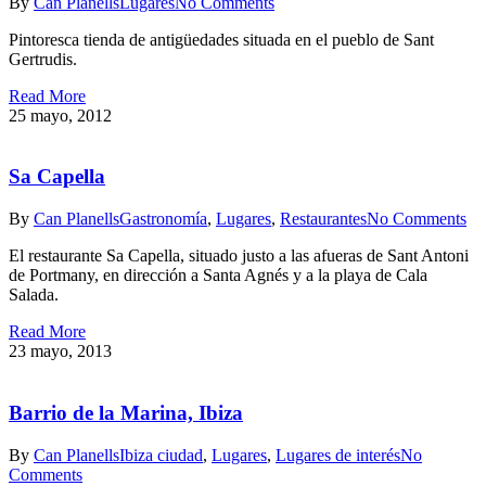
By
Can Planells
Lugares
No Comments
Pintoresca tienda de antigüedades situada en el pueblo de Sant
Gertrudis.
Read More
25 mayo, 2012
Sa Capella
By
Can Planells
Gastronomía
,
Lugares
,
Restaurantes
No Comments
El restaurante Sa Capella, situado justo a las afueras de Sant Antoni
de Portmany, en dirección a Santa Agnés y a la playa de Cala
Salada.
Read More
23 mayo, 2013
Barrio de la Marina, Ibiza
By
Can Planells
Ibiza ciudad
,
Lugares
,
Lugares de interés
No
Comments