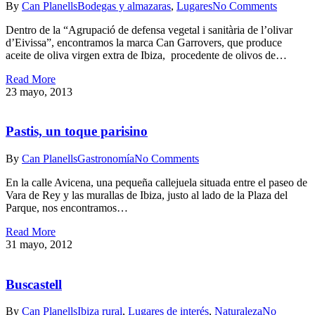
By
Can Planells
Bodegas y almazaras
,
Lugares
No Comments
Dentro de la “Agrupació de defensa vegetal i sanitària de l’olivar
d’Eivissa”, encontramos la marca Can Garrovers, que produce
aceite de oliva virgen extra de Ibiza, procedente de olivos de…
Read More
23 mayo, 2013
Pastis, un toque parisino
By
Can Planells
Gastronomía
No Comments
En la calle Avicena, una pequeña callejuela situada entre el paseo de
Vara de Rey y las murallas de Ibiza, justo al lado de la Plaza del
Parque, nos encontramos…
Read More
31 mayo, 2012
Buscastell
By
Can Planells
Ibiza rural
,
Lugares de interés
,
Naturaleza
No