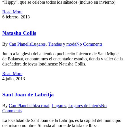
“Hippy”, que se celebra todos los sábados (incluso en invierno).
Read More
6 febrero, 2013
Natasha Collis
By
Can Planells
Lugares
,
Tiendas y moda
No Comments
Junto a la iglesia del auténtico pueblecito ibicenco de Sant Miquel
de Balansat, encontramos el encantador estudio, tienda y taller de la
diseñadora de joyas londinense Natasha Collis.
Read More
4 julio, 2013
Sant Joan de Labritja
By
Can Planells
Ibiza rural
,
Lugares
,
Lugares de interés
No
Comments
La localidad de Sant Joan de la Labritja, es la capital del municipio
del mismo nombre. Situada al norte de la isla de Ibiza.