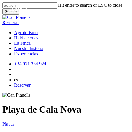
Skip
Hit enter to search or ESC to close
to
LUGARES
LUGARES
LUGARES
Search
main
Close
content
Search
Reservar
Agroturismo
Habitaciones
La Finca
Nuestra historia
Experiencias
+34 971 334 924
es
Reservar
Playa de Cala Nova
Playas