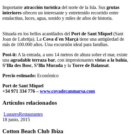
Importante
atracción turística
del norte de la Isla. Sus
grutas
interiores
ofrecen un interesante y entretenido recorrido entre
estalactitas, luces, agua, sonido y miles de años de historia.
Situada en los bellos acantilados del
Port de Sant Miquel
(Sant
Joan de Labritja). La
Cova d´en Marçà
tiene una antigüedad de
más de 100.000 años. Una excursión ideal para famílias.
Post-it:
A la entrada, a uno 14 metros de altura sobre el mar, existe
una
agradable terraza bar
, con impresionantes
vistas a la bahía
,
S’Illa des Bosc
,
S’Illa Murada
y la
Torre de Balansat
.
Precio estimado:
Económico
Port de Sant Miquel
+34 971 334 776 –
www.covadecanmarsa.com
Artículos relacionados
Cotton
Lugares
Restaurantes
Beach
18 junio, 2015
Club
Ibiza
Cotton Beach Club Ibiza