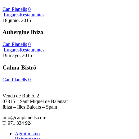
Can Planells
0
Aubergine
Lugares
Restaurantes
Ibiza
18 junio, 2015
Aubergine Ibiza
Can Planells
0
Calma
Lugares
Restaurantes
Bistró
19 mayo, 2015
Calma Bistró
Can Planells
0
Venda de Rubió, 2
07815 – Sant Miquel de Balansat
Ibiza – Illes Balears – Spain
info@canplanells.com
T. 971 334 924
Agroturismo