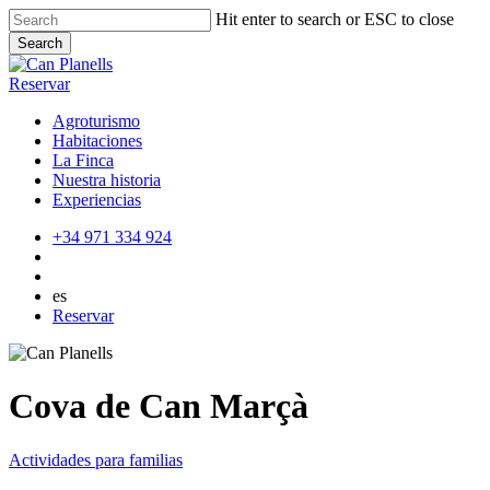
Skip
Hit enter to search or ESC to close
to
Search
main
Close
content
Search
Reservar
Agroturismo
Habitaciones
La Finca
Nuestra historia
Experiencias
+34 971 334 924
es
Reservar
Cova de Can Marçà
Actividades para familias