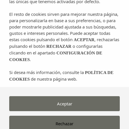
las únicas que tenemos activadas por defecto.
El resto de cookies sirven para mejorar nuestra página,
Todo muy mediterráneo. Las mejores marcas
para personalizarla en base a sus preferencias, o para
internacionales y diseños propios. Pura esencia
poder mostrarle publicidad ajustada a sus búsquedas,
ibicenca.
gustos e intereses personales. Puede aceptar todas
estas cookies pulsando el botón
, rechazarlas
ACEPTAR
La encontraremos en el km 3,4 de la carretera de
pulsando el botón
o configurarlas
RECHAZAR
Ibiza a Santa Eulària. Lugar muy atractivo y
clicando en el apartado
CONFIGURACIÓN DE
.
sugerente, de diseño minimalista y elegante. Más que
COOKIES
tentador “new concept store” en Ibiza.
Si desea más información, consulte la
POLÍTICA DE
de nuestra página web.
COOKIES
Post-it:
Sal de Ibiza es una línea de productos
gourmet de sal de mesa, elaborados con sal natural de
la Reserva Natural del “Parc Natural de Ses Salines
Aceptar
d’Eivissa”
Teléfono de contacto, +34 655 52 35 03 –
Sal de
Rechazar
Ibiza