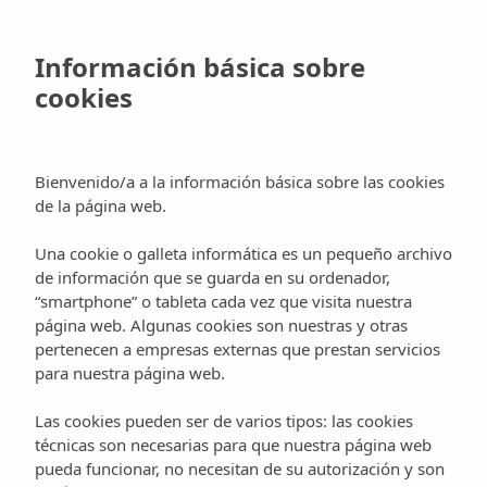
Skip
to
Reservar
Información básica sobre
main
cookies
content
Sal de Ibiza. La
Bienvenido/a a la información básica sobre las cookies
tienda
de la página web.
Una cookie o galleta informática es un pequeño archivo
de información que se guarda en su ordenador,
Tiendas y moda
“smartphone” o tableta cada vez que visita nuestra
página web. Algunas cookies son nuestras y otras
pertenecen a empresas externas que prestan servicios
Es la primera tienda de esta conocida marca, Sal de
para nuestra página web.
Ibiza, abre en la isla. Un lugar donde sus propietarios
Las cookies pueden ser de varios tipos: las cookies
pretenden fusionar moda, interiorismo, gastronomía,
técnicas son necesarias para que nuestra página web
y música.
pueda funcionar, no necesitan de su autorización y son