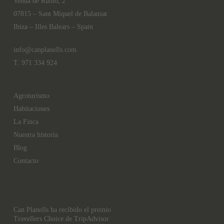
Venda de Rubió, 2
07815 – Sant Miquel de Balansat
Ibiza – Illes Balears – Spain
info@canplanells.com
T. 971 334 924
Agroturismo
Habitaciones
La Finca
Nuestra historia
Blog
Contacto
Can Planells ha recibido el premio
Travellers Choice de TripAdvisor