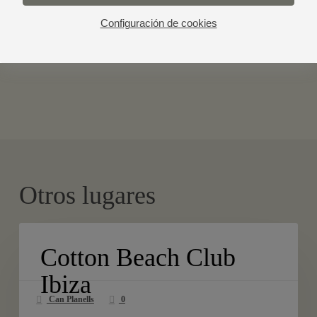
Configuración de cookies
Otros lugares
Cotton
Beach
Cotton Beach Club
Club
Ibiza
Ibiza
Can Planells
0