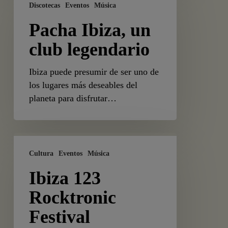
Ibiza,
Discotecas
Eventos
Música
un
Pacha Ibiza, un
club
legendario
club legendario
Ibiza puede presumir de ser uno de
los lugares más deseables del
planeta para disfrutar…
Ibiza
123
Cultura
Eventos
Música
Rocktronic
Ibiza 123
Festival
Rocktronic
Festival