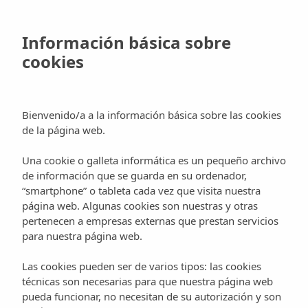
Skip
to
Reservar
Información básica sobre
main
cookies
content
Category
Eventos
Bienvenido/a a la información básica sobre las cookies
de la página web.
Una cookie o galleta informática es un pequeño archivo
de información que se guarda en su ordenador,
“smartphone” o tableta cada vez que visita nuestra
Calendario
página web. Algunas cookies son nuestras y otras
de
Eventos
Ibiza
pertenecen a empresas externas que prestan servicios
Eventos
para nuestra página web.
Calendario de
en
Las cookies pueden ser de varios tipos: las cookies
Ibiza
Eventos en Ibiza
técnicas son necesarias para que nuestra página web
2014
2014
pueda funcionar, no necesitan de su autorización y son