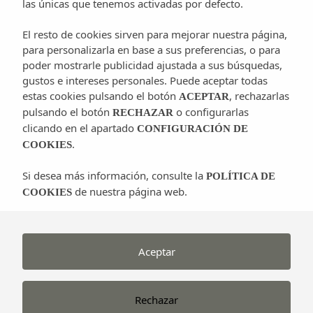
las únicas que tenemos activadas por defecto.
Ha sido un suspiro y de nuevo
El resto de cookies sirven para mejorar nuestra página,
estamos rozando ya la maravillosa
para personalizarla en base a sus preferencias, o para
primavera ibicenca y…
poder mostrarle publicidad ajustada a sus búsquedas,
gustos e intereses personales. Puede aceptar todas
estas cookies pulsando el botón
, rechazarlas
ACEPTAR
pulsando el botón
o configurarlas
RECHAZAR
Fiestas
clicando en el apartado
CONFIGURACIÓN DE
Patronales
Eventos
Ibiza rural
.
COOKIES
de
Fiestas
Sant
Si desea más información, consulte la
POLÍTICA DE
Carles
Patronales de
de nuestra página web.
COOKIES
y
Sant Carles y
Santa
Santa Gertrudis
Gertrudis
Aceptar
Llega el mes de noviembre a
nuestra querida isla de Ibiza y para
Rechazar