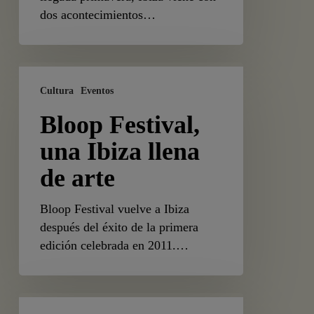
dos acontecimientos…
Bloop
Festival,
Cultura
Eventos
una
Bloop Festival,
Ibiza
llena
una Ibiza llena
de
de arte
arte
Bloop Festival vuelve a Ibiza
después del éxito de la primera
edición celebrada en 2011.…
Pacha