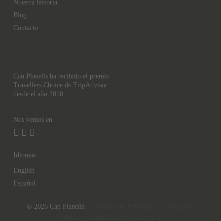
Nuestra historia
Blog
Contacto
Can Planells ha recibido el premio
Travellers Choice de TripAdvisor
desde el año 2010
Nos vemos en
Idiomas
English
Español
© 2026 Can Planells.
Política de Privacidad
Política de
cookies
Condiciones de la reserva