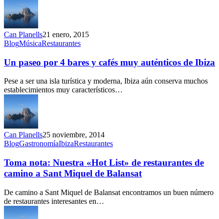
Can Planells
21 enero, 2015
Un
Blog
Música
Restaurantes
paseo
por
Un paseo por 4 bares y cafés muy auténticos de Ibiza
4
bares
Pese a ser una isla turística y moderna, Ibiza aún conserva muchos
y
establecimientos muy característicos…
cafés
muy
auténticos
de
Ibiza
Can Planells
25 noviembre, 2014
Toma
Blog
Gastronomía
Ibiza
Restaurantes
nota:
Nuestra
Toma nota: Nuestra «Hot List» de restaurantes de
«Hot
camino a Sant Miquel de Balansat
List»
de
De camino a Sant Miquel de Balansat encontramos un buen número
restaurantes
de restaurantes interesantes en…
de
camino