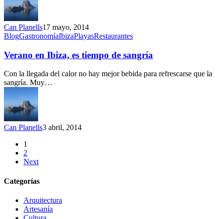
a
Sant
Miquel
Can Planells
17 mayo, 2014
de
Verano
Blog
Gastronomía
Ibiza
Playas
Restaurantes
Balansat
en
Ibiza,
Verano en Ibiza, es tiempo de sangría
es
tiempo
Con la llegada del calor no hay mejor bebida para refrescarse que la
de
sangría. Muy…
sangría
Can Planells
3 abril, 2014
1
2
Next
Categorías
Arquitectura
Artesanía
Cultura