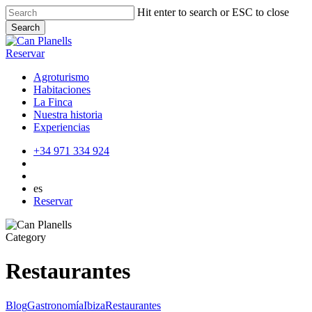
Skip
Hit enter to search or ESC to close
to
Search
main
Close
content
Search
Reservar
Agroturismo
Habitaciones
La Finca
Nuestra historia
Experiencias
+34 971 334 924
es
Reservar
Category
Restaurantes
4
Blog
Gastronomía
Ibiza
Restaurantes