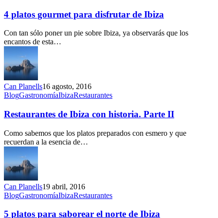
platos
gourmet
4 platos gourmet para disfrutar de Ibiza
para
disfrutar
Con tan sólo poner un pie sobre Ibiza, ya observarás que los
de
encantos de esta…
Ibiza
Can Planells
16 agosto, 2016
Restaurantes
Blog
Gastronomía
Ibiza
Restaurantes
de
Ibiza
Restaurantes de Ibiza con historia. Parte II
con
historia.
Como sabemos que los platos preparados con esmero y que
Parte
recuerdan a la esencia de…
II
Can Planells
19 abril, 2016
5
Blog
Gastronomía
Ibiza
Restaurantes
platos
para
5 platos para saborear el norte de Ibiza