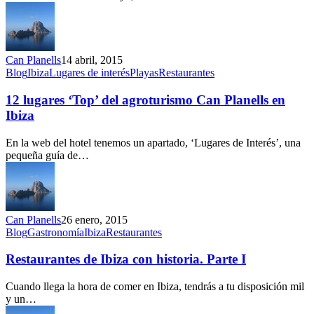
de
Ibiza
Can Planells
14 abril, 2015
12
Blog
Ibiza
Lugares de interés
Playas
Restaurantes
lugares
‘Top’
12 lugares ‘Top’ del agroturismo Can Planells en
del
Ibiza
agroturismo
Can
En la web del hotel tenemos un apartado, ‘Lugares de Interés’, una
Planells
pequeña guía de…
en
Ibiza
Can Planells
26 enero, 2015
Restaurantes
Blog
Gastronomía
Ibiza
Restaurantes
de
Ibiza
Restaurantes de Ibiza con historia. Parte I
con
historia.
Cuando llega la hora de comer en Ibiza, tendrás a tu disposición mil
Parte
y un…
I