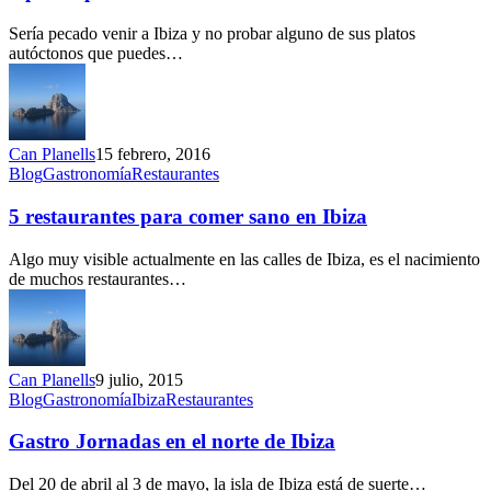
saborear
el
Sería pecado venir a Ibiza y no probar alguno de sus platos
norte
autóctonos que puedes…
de
Ibiza
Can Planells
15 febrero, 2016
5
Blog
Gastronomía
Restaurantes
restaurantes
para
5 restaurantes para comer sano en Ibiza
comer
sano
Algo muy visible actualmente en las calles de Ibiza, es el nacimiento
en
de muchos restaurantes…
Ibiza
Can Planells
9 julio, 2015
Gastro
Blog
Gastronomía
Ibiza
Restaurantes
Jornadas
en
Gastro Jornadas en el norte de Ibiza
el
norte
Del 20 de abril al 3 de mayo, la isla de Ibiza está de suerte…