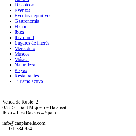
Discotecas
Eventos
Eventos deportivos
Gastronomía
Historia
Ibiza
Ibiza rural
Lugares de interés
Mercadillo
Museos
Música
Naturaleza
Playas
Restaurantes
Turismo activo
Venda de Rubió, 2
07815 – Sant Miquel de Balansat
Ibiza – Illes Balears – Spain
info@canplanells.com
T. 971 334 924