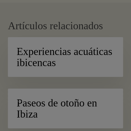
Artículos relacionados
Experiencias
BLOG
acuáticas
Experiencias acuáticas
ibicencas
ibicencas
Paseos
BLOG
de
Paseos de otoño en
otoño
Ibiza
en
Ibiza