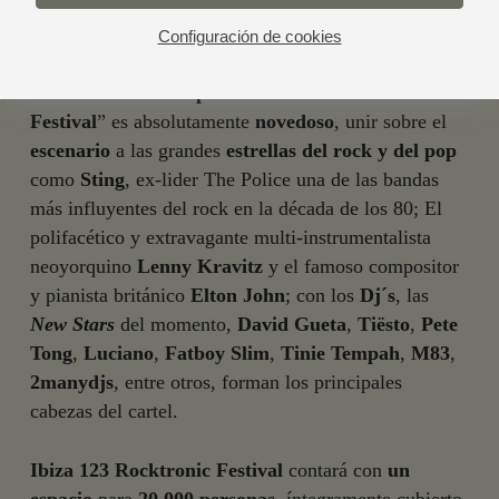
festivales de música en vivo
, como pueden ser el
Primavera Sound
y el
Sónar
en Barcelona, el
FIB
Configuración de cookies
de Benicàssim, el
BBK
de Bilbao o el
Rock in Rio
en Madrid. El
concepto
del “
Ibiza 123 Rocktronic
Festival
” es absolutamente
novedoso
, unir sobre el
escenario
a las grandes
estrellas del rock y del pop
como
Sting
, ex-lider The Police una de las bandas
más influyentes del rock en la década de los 80; El
polifacético y extravagante multi-instrumentalista
neoyorquino
Lenny Kravitz
y el famoso compositor
y pianista británico
Elton John
; con los
Dj´s
, las
New Stars
del momento,
David Gueta
,
Tiësto
,
Pete
Tong
,
Luciano
,
Fatboy Slim
,
Tinie Tempah
,
M83
,
2manydjs
, entre otros, forman los principales
cabezas del cartel.
Ibiza 123 Rocktronic Festival
contará con
un