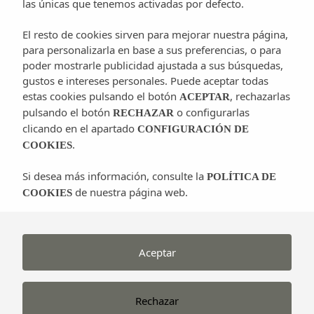
las únicas que tenemos activadas por defecto.
un nuevo concepto de
evento musical
, el “
Ibiza 123
Rocktronic Festival
”.
El resto de cookies sirven para mejorar nuestra página,
para personalizarla en base a sus preferencias, o para
poder mostrarle publicidad ajustada a sus búsquedas,
gustos e intereses personales. Puede aceptar todas
estas cookies pulsando el botón
, rechazarlas
ACEPTAR
pulsando el botón
o configurarlas
RECHAZAR
clicando en el apartado
CONFIGURACIÓN DE
Un acontecimiento único de
conciertos de música en
.
COOKIES
directo
y
sesiones
de los mejores
Dj´s
del panorama
actual que fusionarán
el rock y la música
Si desea más información, consulte la
POLÍTICA DE
electrónica
. El festival, el cual se celebra en Ses
de nuestra página web.
COOKIES
Variades de
Sant Antoni de Portmany
, estará
centrado en el arte y las
tendencias musicales más
vanguardistas
.
Aceptar
La
isla de Ibiza
hasta el momento no contaba con un
certamen propio que la situase en el circuito de
Rechazar