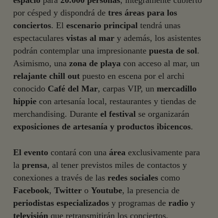
espacio
para
20.000 personas
, íntegramente cubierto
por césped y dispondrá de
tres áreas para los
conciertos
. El
escenario principal
tendrá unas
espectaculares
vistas al mar
y además, los asistentes
podrán contemplar una impresionante
puesta de sol
.
Asimismo, una
zona de playa
con acceso al mar, un
relajante chill out
puesto en escena por el archi
conocido
Café del Mar
, carpas VIP, un
mercadillo
hippie
con artesanía local, restaurantes y tiendas de
merchandising. Durante
el festival
se organizarán
exposiciones de artesanía y productos ibicencos
.
El evento
contará con una
área
exclusivamente para
la
prensa
, al tener previstos miles de contactos y
conexiones a través de las
redes sociales
como
Facebook
,
Twitter
o
Youtube
, la presencia de
periodistas especializados
y programas de
radio
y
televisión
que retransmitirán los conciertos.