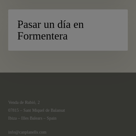
Pasar
BLOG
un
Pasar un día en
día
Formentera
en
Formentera
Venda de Rubió, 2
07815 – Sant Miquel de Balansat
Ibiza – Illes Balears – Spain
info@canplanells.com