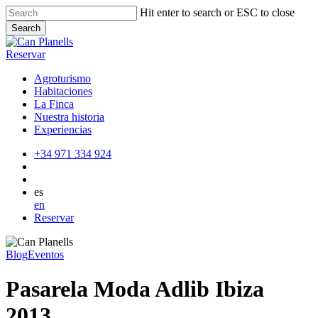
Skip
Hit enter to search or ESC to close
to
Search
main
Close
content
Search
Reservar
Agroturismo
Habitaciones
La Finca
Nuestra historia
Experiencias
+34 971 334 924
es
en
Reservar
Blog
Eventos
Pasarela Moda Adlib Ibiza
2013