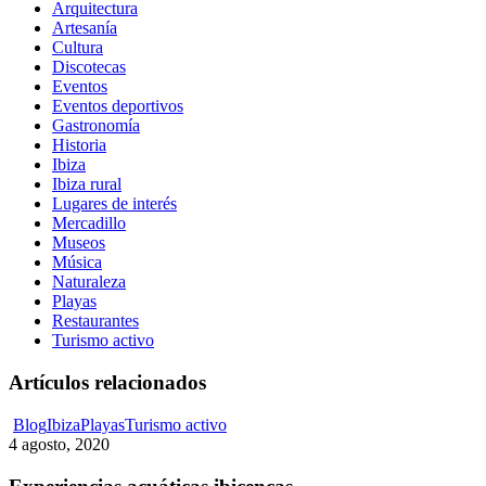
Arquitectura
Artesanía
Cultura
Discotecas
Eventos
Eventos deportivos
Gastronomía
Historia
Ibiza
Ibiza rural
Lugares de interés
Mercadillo
Museos
Música
Naturaleza
Playas
Restaurantes
Turismo activo
Artículos relacionados
Experiencias
Blog
Ibiza
Playas
Turismo activo
acuáticas
4 agosto, 2020
ibicencas