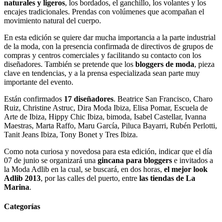
naturales y ligeros
, los bordados, el ganchillo, los volantes y los
encajes tradicionales. Prendas con volúmenes que acompañan el
movimiento natural del cuerpo.
En esta edición se quiere dar mucha importancia a la parte industrial
de la moda, con la presencia confirmada de directivos de grupos de
compras y centros comerciales y facilitando su contacto con los
diseñadores. También se pretende que los
bloggers de moda
, pieza
clave en tendencias, y a la prensa especializada sean parte muy
importante del evento.
Están confirmados
17 diseñadores
. Beatrice San Francisco, Charo
Ruiz, Christine Astruc, Dira Moda Ibiza, Elisa Pomar, Escuela de
Arte de Ibiza, Hippy Chic Ibiza, bimoda, Isabel Castellar, Ivanna
Maestras, Marta Raffo, Maru García, Piluca Bayarri, Rubén Perlotti,
Tanit Jeans Ibiza, Tony Bonet y Tres Ibiza.
Como nota curiosa y novedosa para esta edición, indicar que el día
07 de junio se organizará una
gincana para bloggers
e invitados a
la Moda Adlib en la cual, se buscará, en dos horas,
el mejor look
Adlib 2013
, por las calles del puerto, entre
las tiendas de La
Marina
.
Categorías