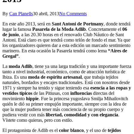
By
Can Planells
30 abril, 2013
No Comments
En este año 2013, será en
Sant Antoni de Portmany
, donde tendrá
lugar la famosa
Pasarela de la Moda Adlib
. Concretamente el
06
de junio
, a las 20.30 horas en el renovado Club Náutico de Sant
Antoni. Está claro es que tendrá como telón de fondo el mar. Ya que
los organizadores quieren dar a esta edición un marcado sentimiento
marinero. En esta ocasión la Pasarela tendrá como lema
“Aires de
Gregal”
.
La
moda Adlib
, tiene ya una larga tradición y una importante fuerza
tanto a nivel industrial, económico, como de atracción turística de
Ibiza. Es una
moda de espíritu artesanal
, que trabaja tejidos
naturales, bordados y encajes tradicionales. Está con nosotros desde
1971 y siempre ha tenido y sigue teniendo esa
esencia a las ropas y
vestidos típicos
de las Pitiusas, con
influencias
directas del
movimiento
hippie
. Fue la princesa yugoslava Smilja Mihailovitch
quién le dió su primer empujón importante, siempre con la idea de
que la mujer pudiera tener más conciencia de su propio cuerpo y
pudiera vestir con más
libertad, comodidad y con elegancia
.
Vístete como quieras, pero con estilo.
El protagonista de Adlib es el
color blanco
, y el uso de
tejidos