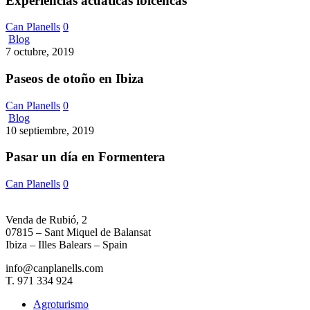
Experiencias acuáticas ibicencas
Can Planells
0
Paseos
Blog
de
7 octubre, 2019
otoño
en
Paseos de otoño en Ibiza
Ibiza
Can Planells
0
Pasar
Blog
un
10 septiembre, 2019
día
en
Pasar un día en Formentera
Formentera
Can Planells
0
Venda de Rubió, 2
07815 – Sant Miquel de Balansat
Ibiza – Illes Balears – Spain
info@canplanells.com
T. 971 334 924
Agroturismo