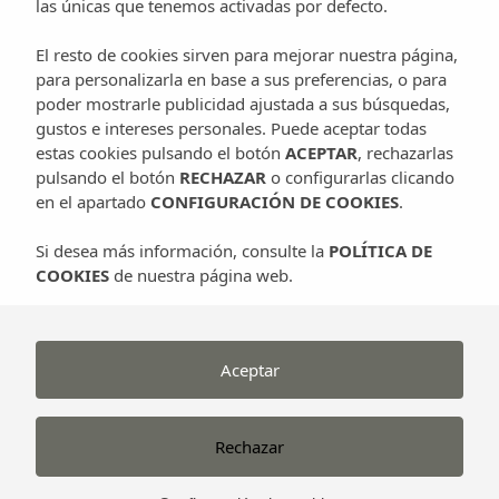
las únicas que tenemos activadas por defecto.
Ibiza puede presumir de ser uno de los lugares
más deseables del planeta para disfrutar…
El resto de cookies sirven para mejorar nuestra página,
para personalizarla en base a sus preferencias, o para
Can Planells
16 julio, 2012
poder mostrarle publicidad ajustada a sus búsquedas,
gustos e intereses personales. Puede aceptar todas
estas cookies pulsando el botón
ACEPTAR
, rechazarlas
pulsando el botón
RECHAZAR
o configurarlas clicando
Ibiza
Blog
Cultura
Eventos
Música
en el apartado
CONFIGURACIÓN DE COOKIES
.
123
Ibiza 123
Rocktronic
Si desea más información, consulte la
POLÍTICA DE
Rocktronic
Festival
COOKIES
de nuestra página web.
Festival
Aceptar
Ibiza, es considerada en verano como el
epicentro de la música dance, un lugar donde…
Can Planells
20 junio, 2012
Rechazar