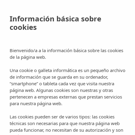
Skip
Menu
Reservar
to
Información básica sobre
main
cookies
content
Tag
dj´s
Bienvenido/a a la información básica sobre las cookies
de la página web.
Una cookie o galleta informática es un pequeño archivo
de información que se guarda en su ordenador,
“smartphone” o tableta cada vez que visita nuestra
Pacha
Blog
Discotecas
Eventos
Música
página web. Algunas cookies son nuestras y otras
Ibiza,
Pacha Ibiza, un
pertenecen a empresas externas que prestan servicios
un
para nuestra página web.
club
club
Las cookies pueden ser de varios tipos: las cookies
legendario
legendario
técnicas son necesarias para que nuestra página web
pueda funcionar, no necesitan de su autorización y son