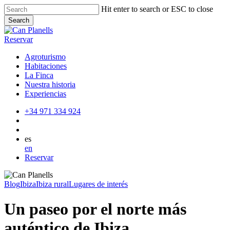
Skip
Hit enter to search or ESC to close
to
Search
main
Close
content
Search
Reservar
Agroturismo
Habitaciones
La Finca
Nuestra historia
Experiencias
+34 971 334 924
es
en
Reservar
Blog
Ibiza
Ibiza rural
Lugares de interés
Un paseo por el norte más
auténtico de Ibiza