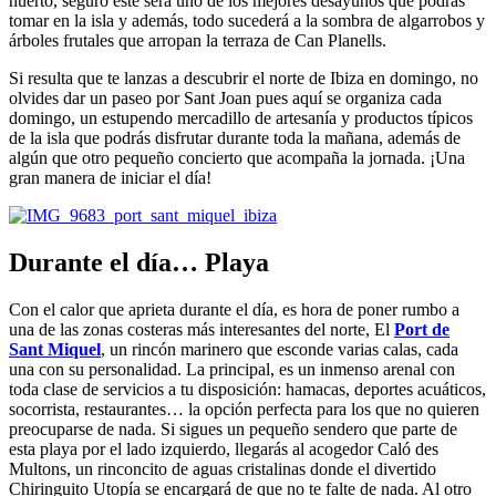
huerto, seguro éste será uno de los mejores desayunos que podrás
tomar en la isla y además, todo sucederá a la sombra de algarrobos y
árboles frutales que arropan la terraza de Can Planells.
Si resulta que te lanzas a descubrir el norte de Ibiza en domingo, no
olvides dar un paseo por Sant Joan pues aquí se organiza cada
domingo, un estupendo mercadillo de artesanía y productos típicos
de la isla que podrás disfrutar durante toda la mañana, además de
algún que otro pequeño concierto que acompaña la jornada. ¡Una
gran manera de iniciar el día!
Durante el día… Playa
Con el calor que aprieta durante el día, es hora de poner rumbo a
una de las zonas costeras más interesantes del norte, El
Port de
Sant Miquel
, un rincón marinero que esconde varias calas, cada
una con su personalidad. La principal, es un inmenso arenal con
toda clase de servicios a tu disposición: hamacas, deportes acuáticos,
socorrista, restaurantes… la opción perfecta para los que no quieren
preocuparse de nada. Si sigues un pequeño sendero que parte de
esta playa por el lado izquierdo, llegarás al acogedor Caló des
Multons, un rinconcito de aguas cristalinas donde el divertido
Chiringuito Utopía se encargará de que no te falte de nada. Al otro