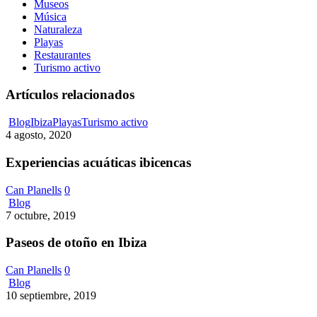
Museos
Música
Naturaleza
Playas
Restaurantes
Turismo activo
Artículos relacionados
Experiencias
Blog
Ibiza
Playas
Turismo activo
acuáticas
4 agosto, 2020
ibicencas
Experiencias acuáticas ibicencas
Can Planells
0
Paseos
Blog
de
7 octubre, 2019
otoño
en
Paseos de otoño en Ibiza
Ibiza
Can Planells
0
Pasar
Blog
un
10 septiembre, 2019
día