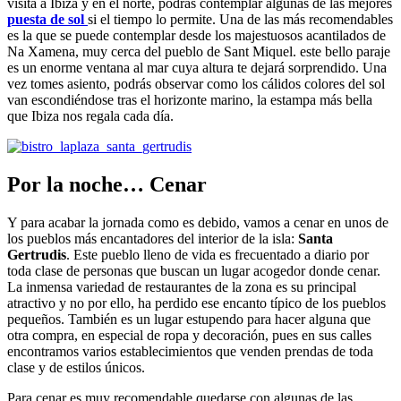
visita a Ibiza y en el norte, podrás contemplar algunas de las mejores
puesta de sol
si el tiempo lo permite. Una de las más recomendables
es la que se puede contemplar desde los majestuosos acantilados de
Na Xamena, muy cerca del pueblo de Sant Miquel. este bello paraje
es un enorme ventana al mar cuya altura te dejará sorprendido. Una
vez tomes asiento, podrás observar como los cálidos colores del sol
van escondiéndose tras el horizonte marino, la estampa más bella
que Ibiza nos regala cada día.
Por la noche… Cenar
Y para acabar la jornada como es debido, vamos a cenar en unos de
los pueblos más encantadores del interior de la isla:
Santa
Gertrudis
. Este pueblo lleno de vida es frecuentado a diario por
toda clase de personas que buscan un lugar acogedor donde cenar.
La inmensa variedad de restaurantes de la zona es su principal
atractivo y no por ello, ha perdido ese encanto típico de los pueblos
pequeños. También es un lugar estupendo para hacer alguna que
otra compra, en especial de ropa y decoración, pues en sus calles
encontramos varios establecimientos que venden prendas de toda
clase y de estilos únicos.
Para cenar es muy recomendable quedarse con algunas de las