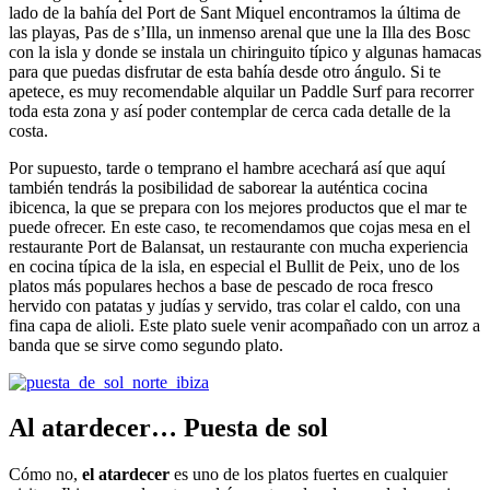
lado de la bahía del Port de Sant Miquel encontramos la última de
las playas, Pas de s’Illa, un inmenso arenal que une la Illa des Bosc
con la isla y donde se instala un chiringuito típico y algunas hamacas
para que puedas disfrutar de esta bahía desde otro ángulo. Si te
apetece, es muy recomendable alquilar un Paddle Surf para recorrer
toda esta zona y así poder contemplar de cerca cada detalle de la
costa.
Por supuesto, tarde o temprano el hambre acechará así que aquí
también tendrás la posibilidad de saborear la auténtica cocina
ibicenca, la que se prepara con los mejores productos que el mar te
puede ofrecer. En este caso, te recomendamos que cojas mesa en el
restaurante Port de Balansat, un restaurante con mucha experiencia
en cocina típica de la isla, en especial el Bullit de Peix, uno de los
platos más populares hechos a base de pescado de roca fresco
hervido con patatas y judías y servido, tras colar el caldo, con una
fina capa de alioli. Este plato suele venir acompañado con un arroz a
banda que se sirve como segundo plato.
Al atardecer… Puesta de sol
Cómo no,
el atardecer
es uno de los platos fuertes en cualquier