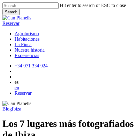
Skip
Hit enter to search or ESC to close
to
Search
main
Close
content
Search
Reservar
Agroturismo
Habitaciones
La Finca
Nuestra historia
Experiencias
+34 971 334 924
es
en
Reservar
Blog
Ibiza
Los 7 lugares más fotografiados
de Ibiza