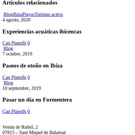
Artículos relacionados
Experiencias
Blog
Ibiza
Playas
Turismo activo
acuáticas
4 agosto, 2020
ibicencas
Experiencias acuáticas ibicencas
Can Planells
0
Paseos
Blog
de
7 octubre, 2019
otoño
en
Paseos de otoño en Ibiza
Ibiza
Can Planells
0
Pasar
Blog
un
10 septiembre, 2019
día
en
Pasar un día en Formentera
Formentera
Can Planells
0
Venda de Rubió, 2
07815 – Sant Miquel de Balansat