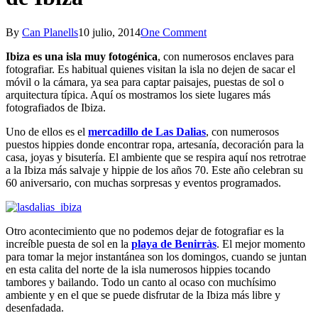
By
Can Planells
10 julio, 2014
One Comment
Ibiza es una isla muy fotogénica
, con numerosos enclaves para
fotografiar. Es habitual quienes visitan la isla no dejen de sacar el
móvil o la cámara, ya sea para captar paisajes, puestas de sol o
arquitectura típica. Aquí os mostramos los siete lugares más
fotografiados de Ibiza.
Uno de ellos es el
mercadillo de Las Dalias
, con numerosos
puestos hippies donde encontrar ropa, artesanía, decoración para la
casa, joyas y bisutería. El ambiente que se respira aquí nos retrotrae
a la Ibiza más salvaje y hippie de los años 70. Este año celebran su
60 aniversario, con muchas sorpresas y eventos programados.
Otro acontecimiento que no podemos dejar de fotografiar es la
increíble puesta de sol en la
playa de Benirràs
. El mejor momento
para tomar la mejor instantánea son los domingos, cuando se juntan
en esta calita del norte de la isla numerosos hippies tocando
tambores y bailando. Todo un canto al ocaso con muchísimo
ambiente y en el que se puede disfrutar de la Ibiza más libre y
desenfadada.