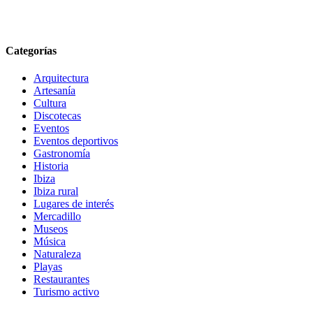
Categorías
Arquitectura
Artesanía
Cultura
Discotecas
Eventos
Eventos deportivos
Gastronomía
Historia
Ibiza
Ibiza rural
Lugares de interés
Mercadillo
Museos
Música
Naturaleza
Playas
Restaurantes
Turismo activo