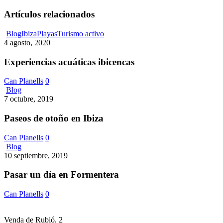
Artículos relacionados
Experiencias
Blog
Ibiza
Playas
Turismo activo
acuáticas
4 agosto, 2020
ibicencas
Experiencias acuáticas ibicencas
Can Planells
0
Paseos
Blog
de
7 octubre, 2019
otoño
en
Paseos de otoño en Ibiza
Ibiza
Can Planells
0
Pasar
Blog
un
10 septiembre, 2019
día
en
Pasar un día en Formentera
Formentera
Can Planells
0
Venda de Rubió, 2