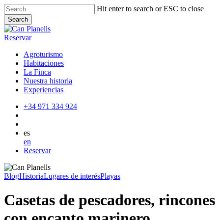
Skip
Hit enter to search or ESC to close
to
Search
main
Close
content
Search
Reservar
Agroturismo
Habitaciones
La Finca
Nuestra historia
Experiencias
+34 971 334 924
es
en
Reservar
Blog
Historia
Lugares de interés
Playas
Casetas de pescadores, rincones
con encanto marinero