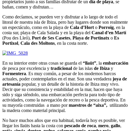
propietarios junto a sus familias disfrutar de un
día de playa
, se
bañan, comen y disfrutan…
Como decíamos, se pueden ver y disfrutar a lo largo de todo el
litoral de nuestra isla de Ibiza, pero hay lugares donde son realmente
un espectáculo, como en la playa de
Cala d’Hort
o
Porroig
, en la
costa sur, playa de Cala Salada y en la playa del
Canal d’en Martí
(Pou des Lleó),
Port de Ses Casetes
,
Playa de Portinatx
o
Es
Portixol
,
Cala des Moltons
, en la costa norte.
En su interior entre otras cosas se guarda el
“llaüt”
, la
embarcación
de pesca por excelencia y
tradicional
de las islas
de Ibiza
y
Formentera
. Es muy común, a pesar de los modernos barcos
actuales, poder contemplarlos en el mar. Son una verdadera
joya de
artesanía
popular, y un detalle de la historia de Ibiza muy vivo.
Decir que su consistencia y estabilidad en la mar, hacen que haya
sido y siga siéndolo, una embarcación perfecta para todo tipo de
actividades, como la navegación de recreo o la pesca deportiva. En
su mayoría construidas
a mano por
maestros de “aixa”,
utilizando
la madera como material principal.
No hace muchos años que era habitual, todavía hoy es posible, ver
llegar los llaüts hasta la costa con
pescado de roca
,
mero
,
gallo
,
rotja
,
sirvia
,
denton
,
pulpo
,
calamar
,
sepia, gamba roja,