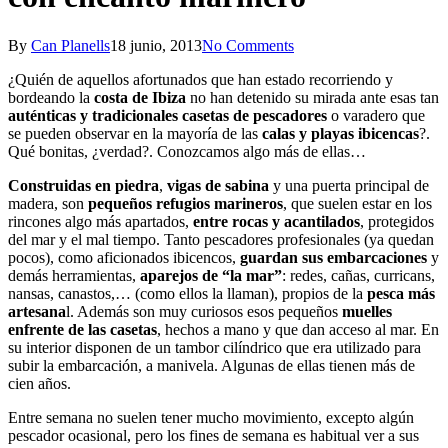
By
Can Planells
18 junio, 2013
No Comments
¿Quién de aquellos afortunados que han estado recorriendo y
bordeando la
costa de Ibiza
no han detenido su mirada ante esas tan
auténticas y tradicionales casetas de pescadores
o varadero que
se pueden observar en la mayoría de las
calas y playas ibicencas
?.
Qué bonitas, ¿verdad?. Conozcamos algo más de ellas…
Construidas en piedra
,
vigas de sabina
y una puerta principal de
madera, son
pequeños refugios marineros
, que suelen estar en los
rincones algo más apartados,
entre rocas y acantilados
, protegidos
del mar y el mal tiempo. Tanto pescadores profesionales (ya quedan
pocos), como aficionados ibicencos,
guardan sus embarcaciones
y
demás herramientas,
aparejos de “la mar”
: redes, cañas, curricans,
nansas, canastos,… (como ellos la llaman), propios de la
pesca más
artesana
l. Además son muy curiosos esos pequeños
muelles
enfrente de las casetas
, hechos a mano y que dan acceso al mar. En
su interior disponen de un tambor cilíndrico que era utilizado para
subir la embarcación, a manivela. Algunas de ellas tienen más de
cien años.
Entre semana no suelen tener mucho movimiento, excepto algún
pescador ocasional, pero los fines de semana es habitual ver a sus