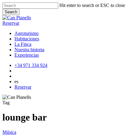
Skip
Hit enter to search or ESC to close
to
Search
main
Close
content
Search
Reservar
Agroturismo
Habitaciones
La Finca
Nuestra historia
Experiencias
+34 971 334 924
es
Reservar
Tag
lounge bar
Km
Música