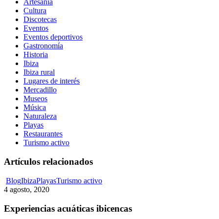
Artesanía
Cultura
Discotecas
Eventos
Eventos deportivos
Gastronomía
Historia
Ibiza
Ibiza rural
Lugares de interés
Mercadillo
Museos
Música
Naturaleza
Playas
Restaurantes
Turismo activo
Artículos relacionados
Experiencias
Blog
Ibiza
Playas
Turismo activo
acuáticas
4 agosto, 2020
ibicencas
Experiencias acuáticas ibicencas