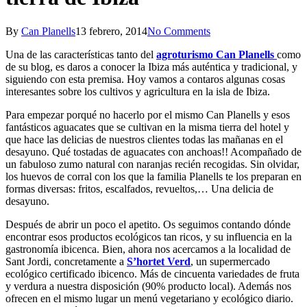
By
Can Planells
13 febrero, 2014
No Comments
Una de las características tanto del
agroturismo Can Planells
como
de su blog, es daros a conocer la Ibiza más auténtica y tradicional, y
siguiendo con esta premisa. Hoy vamos a contaros algunas cosas
interesantes sobre los cultivos y agricultura en la isla de Ibiza.
Para empezar porqué no hacerlo por el mismo Can Planells y esos
fantásticos aguacates que se cultivan en la misma tierra del hotel y
que hace las delicias de nuestros clientes todas las mañanas en el
desayuno. Qué tostadas de aguacates con anchoas!! Acompañado de
un fabuloso zumo natural con naranjas recién recogidas. Sin olvidar,
los huevos de corral con los que la familia Planells te los preparan en
formas diversas: fritos, escalfados, revueltos,… Una delicia de
desayuno.
Después de abrir un poco el apetito. Os seguimos contando dónde
encontrar esos productos ecológicos tan ricos, y su influencia en la
gastronomía ibicenca. Bien, ahora nos acercamos a la localidad de
Sant Jordi, concretamente a
S’hortet
Verd
, un supermercado
ecológico certificado ibicenco. Más de cincuenta variedades de fruta
y verdura a nuestra disposición (90% producto local). Además nos
ofrecen en el mismo lugar un menú vegetariano y ecológico diario.