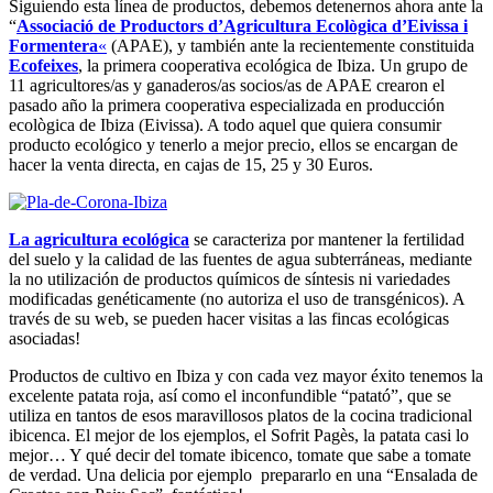
Siguiendo esta línea de productos, debemos detenernos ahora ante la
“
Associació de Productors d’Agricultura Ecològica d’Eivissa i
Formentera
«
(APAE), y también ante la recientemente constituida
Ecofeixes
, la primera cooperativa ecológica de Ibiza. Un grupo de
11 agricultores/as y ganaderos/as socios/as de APAE crearon el
pasado año la primera cooperativa especializada en producción
ecològica de Ibiza (Eivissa). A todo aquel que quiera consumir
producto ecológico y tenerlo a mejor precio, ellos se encargan de
hacer la venta directa, en cajas de 15, 25 y 30 Euros.
La agricultura ecológica
se caracteriza por mantener la fertilidad
del suelo y la calidad de las fuentes de agua subterráneas, mediante
la no utilización de productos químicos de síntesis ni variedades
modificadas genéticamente (no autoriza el uso de transgénicos). A
través de su web, se pueden hacer visitas a las fincas ecológicas
asociadas!
Productos de cultivo en Ibiza y con cada vez mayor éxito tenemos la
excelente patata roja, así como el inconfundible “patató”, que se
utiliza en tantos de esos maravillosos platos de la cocina tradicional
ibicenca. El mejor de los ejemplos, el Sofrit Pagès, la patata casi lo
mejor… Y qué decir del tomate ibicenco, tomate que sabe a tomate
de verdad. Una delicia por ejemplo prepararlo en una “Ensalada de