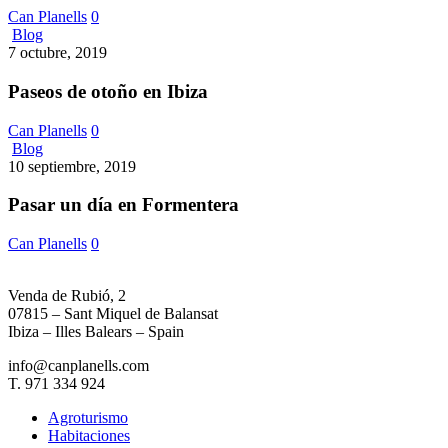
Can Planells
0
Paseos
Blog
de
7 octubre, 2019
otoño
en
Paseos de otoño en Ibiza
Ibiza
Can Planells
0
Pasar
Blog
un
10 septiembre, 2019
día
en
Pasar un día en Formentera
Formentera
Can Planells
0
Venda de Rubió, 2
07815 – Sant Miquel de Balansat
Ibiza – Illes Balears – Spain
info@canplanells.com
T. 971 334 924
Agroturismo
Habitaciones