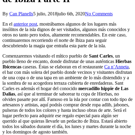
By
Can Planells
5 julio, 2018
julio 6th, 2020
No Comments
En el
anterior post
, mostrábamos algunos de los lugares más
insólitos de la isla dignos de ser visitados, algunos más conocidos y
otros no tanto pero todos, altamente recomendables. En este caso,
continuaremos recorriendo el norte de Ibiza para seguir
descubriendo la magia que entraña esta parte de la isla.
Comenzaremos visitando el mítico pueblo de
Sant Carles
, un
pueblo lleno de encanto, donde disfrutar de unas auténticas
Hierbas
Ibicencas
caseras. Éstas se elaboran en el restaurante
Ca n’Anneta
,
el bar con más solera del pueblo donde vecinos y visitantes disfrutan
de una copa o de una tapa en un ambiente de lo más distendido y a
la sombra de su acogedora terraza cubierta de enredaderas. Sant
Carles es además el hogar del conocido
mercadillo hippie de Las
Dalias
, así que al terminar de saborear tu copa de Hierbas, no
olvides pasarte por allí. Famoso en la isla por contar con todo tipo de
artesanos y artistas, aquí podrás comprar desde ropa adlib, jabones,
pulseras de todos los colores y hasta incluso obras de arte. Será el
lugar perfecto para adquirir ese regalo especial para algún ser
querido al que quieras llevarle un pedacito de Ibiza. Estará abierto
todos los sábados durante el día, los lunes y martes durante la noche
y los domingos de agosto también.