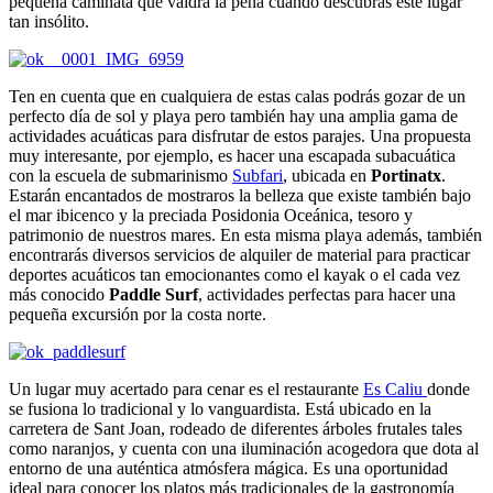
pequeña caminata que valdrá la pena cuando descubras este lugar
tan insólito.
Ten en cuenta que en cualquiera de estas calas podrás gozar de un
perfecto día de sol y playa pero también hay una amplia gama de
actividades acuáticas para disfrutar de estos parajes. Una propuesta
muy interesante, por ejemplo, es hacer una escapada subacuática
con la escuela de submarinismo
Subfari
, ubicada en
Portinatx
.
Estarán encantados de mostraros la belleza que existe también bajo
el mar ibicenco y la preciada Posidonia Oceánica, tesoro y
patrimonio de nuestros mares. En esta misma playa además, también
encontrarás diversos servicios de alquiler de material para practicar
deportes acuáticos tan emocionantes como el kayak o el cada vez
más conocido
Paddle Surf
, actividades perfectas para hacer una
pequeña excursión por la costa norte.
Un lugar muy acertado para cenar es el restaurante
Es Caliu
donde
se fusiona lo tradicional y lo vanguardista. Está ubicado en la
carretera de Sant Joan, rodeado de diferentes árboles frutales tales
como naranjos, y cuenta con una iluminación acogedora que dota al
entorno de una auténtica atmósfera mágica. Es una oportunidad
ideal para conocer los platos más tradicionales de la gastronomía