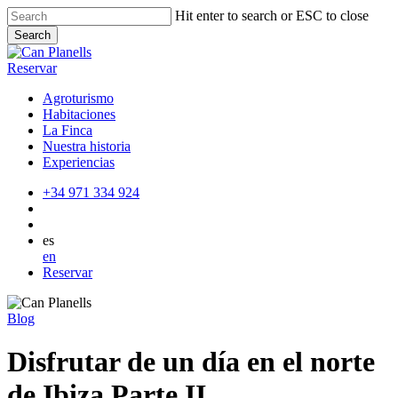
Skip
Hit enter to search or ESC to close
to
Search
main
Close
content
Search
Reservar
Agroturismo
Habitaciones
La Finca
Nuestra historia
Experiencias
+34 971 334 924
es
en
Reservar
Blog
Disfrutar de un día en el norte
de Ibiza Parte II