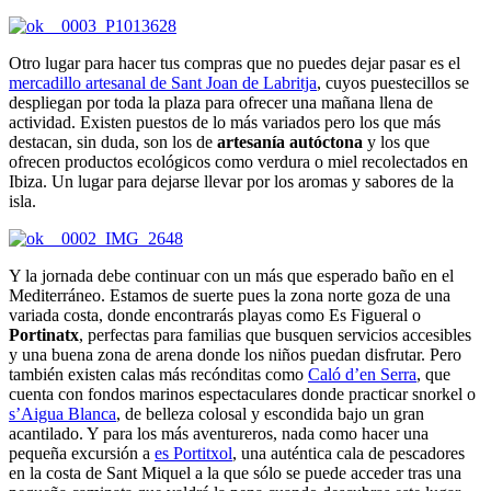
Otro lugar para hacer tus compras que no puedes dejar pasar es el
mercadillo artesanal de Sant Joan de Labritja
, cuyos puestecillos se
despliegan por toda la plaza para ofrecer una mañana llena de
actividad. Existen puestos de lo más variados pero los que más
destacan, sin duda, son los de
artesanía autóctona
y los que
ofrecen productos ecológicos como verdura o miel recolectados en
Ibiza. Un lugar para dejarse llevar por los aromas y sabores de la
isla.
Y la jornada debe continuar con un más que esperado baño en el
Mediterráneo. Estamos de suerte pues la zona norte goza de una
variada costa, donde encontrarás playas como Es Figueral o
Portinatx
, perfectas para familias que busquen servicios accesibles
y una buena zona de arena donde los niños puedan disfrutar. Pero
también existen calas más recónditas como
Caló d’en Serra
, que
cuenta con fondos marinos espectaculares donde practicar snorkel o
s’Aigua Blanca
, de belleza colosal y escondida bajo un gran
acantilado. Y para los más aventureros, nada como hacer una
pequeña excursión a
es Portitxol
, una auténtica cala de pescadores
en la costa de Sant Miquel a la que sólo se puede acceder tras una