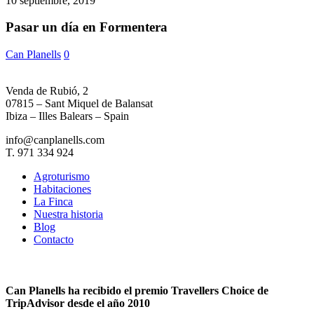
10 septiembre, 2019
día
en
Pasar un día en Formentera
Formentera
Can Planells
0
Venda de Rubió, 2
07815 – Sant Miquel de Balansat
Ibiza – Illes Balears – Spain
info@canplanells.com
T. 971 334 924
Agroturismo
Habitaciones
La Finca
Nuestra historia
Blog
Contacto
Can Planells ha recibido el premio Travellers Choice de
TripAdvisor desde el año 2010