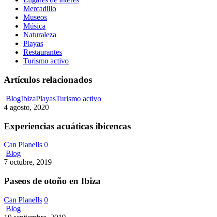
Mercadillo
Museos
Música
Naturaleza
Playas
Restaurantes
Turismo activo
Artículos relacionados
Experiencias
Blog
Ibiza
Playas
Turismo activo
acuáticas
4 agosto, 2020
ibicencas
Experiencias acuáticas ibicencas
Can Planells
0
Paseos
Blog
de
7 octubre, 2019
otoño
en
Paseos de otoño en Ibiza
Ibiza
Can Planells
0
Pasar
Blog
un