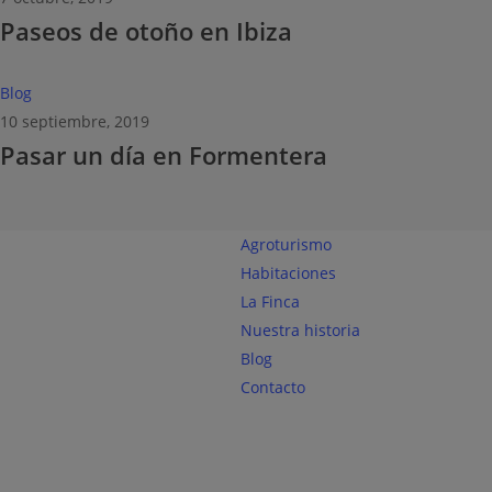
Paseos de otoño en Ibiza
otoño
en
Ibiza
Pasar
Blog
un
10 septiembre, 2019
Pasar un día en Formentera
día
en
Formentera
Agroturismo
Habitaciones
La Finca
Nuestra historia
Blog
Contacto