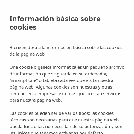
Skip
to
Reservar
Información básica sobre
Agroturismo
Habitaciones
La Finca
main
Nuestra historia
Experiencias
cookies
content
es
+34 971 334 924
Reservar
en
Arquitectura
Blog
Ibiza rural
Bienvenido/a a la información básica sobre las cookies
Las casas
de la página web.
ibicencas, pura
Una cookie o galleta informática es un pequeño archivo
de información que se guarda en su ordenador,
“smartphone” o tableta cada vez que visita nuestra
sencillez
página web. Algunas cookies son nuestras y otras
pertenecen a empresas externas que prestan servicios
para nuestra página web.
By
Can Planells
22 febrero, 2013
No
Comments
Las cookies pueden ser de varios tipos: las cookies
técnicas son necesarias para que nuestra página web
pueda funcionar, no necesitan de su autorización y son
las únicas que tenemos activadas por defecto.