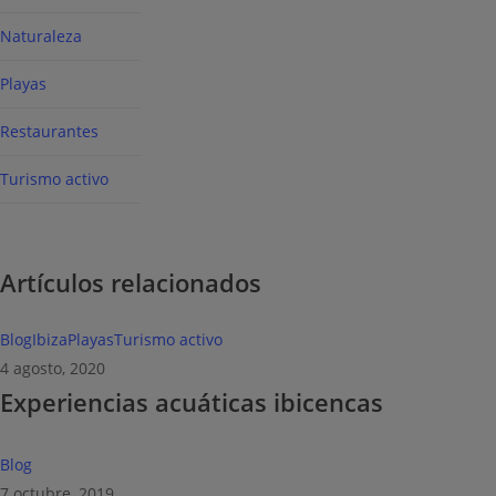
Naturaleza
Playas
Restaurantes
Turismo activo
Artículos relacionados
Experiencias
Blog
Ibiza
Playas
Turismo activo
acuáticas
4 agosto, 2020
Experiencias acuáticas ibicencas
ibicencas
Paseos
Blog
de
7 octubre, 2019