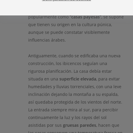
El origen de las casas ibicencas, conocidas
popularmente como “
casas payesas
”, se supone
que tienen su origen en la cultura púnica,
aunque se puede constatar visiblemente
influencias árabes.
Antiguamente, cuando se edificaba una nueva
construcción, los ibicencos seguían una
rigurosa planificación. La casa debía estar
situada en una
superficie elevada
, para evitar
humedades y lluvias torrenciales, con una leve
inclinación dejando la montaña a su espalda,
así quedaba protegida de los vientos del norte.
La entrada siempre mira al sur, para percibir
continuamente la luz y los rayos del sol
asistidas por sus
gruesas paredes
, hacen que
las casas conserven una temperatura fresca en