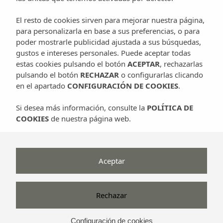
El resto de cookies sirven para mejorar nuestra página,
El agroturismo y
hotel con encanto Can
para personalizarla en base a sus preferencias, o para
poder mostrarle publicidad ajustada a sus búsquedas,
Planells
, se emplaza en una verdadera
casa
gustos e intereses personales. Puede aceptar todas
ibicenca
y su finca, situada en las proximidades
estas cookies pulsando el botón
ACEPTAR
, rechazarlas
del pueblo de
Sant Miquel de Balansat
pulsando el botón
RECHAZAR
o configurarlas clicando
perteneciente al municipio de Sant Joan de
en el apartado
CONFIGURACIÓN DE COOKIES
.
Labritja, al norte de la isla.
Si desea más información, consulte la
POLÍTICA DE
COOKIES
de nuestra página web.
Las
casas ibicencas son pura sencillez
. Una
Aceptar
arquitectura sobria que se ha servido de la
sabiduría tradicional y se ha ido transmitiendo
Rechazar
de padres a hijos, persiguiendo, antaño, la
subsistencia y practicidad.
Configuración de cookies