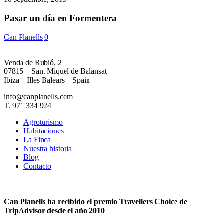
día
en
Pasar un día en Formentera
Formentera
Can Planells
0
Venda de Rubió, 2
07815 – Sant Miquel de Balansat
Ibiza – Illes Balears – Spain
info@canplanells.com
T. 971 334 924
Agroturismo
Habitaciones
La Finca
Nuestra historia
Blog
Contacto
Can Planells ha recibido el premio Travellers Choice de
TripAdvisor desde el año 2010