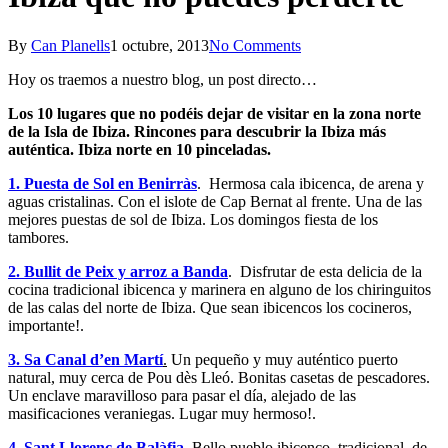
By
Can Planells
1 octubre, 2013
No Comments
Hoy os traemos a nuestro blog, un post directo…
Los 10 lugares que no podéis dejar de visitar en la zona norte
de la Isla de Ibiza. Rincones para descubrir la Ibiza más
auténtica. Ibiza norte en 10 pinceladas.
1. Puesta de Sol en Benirràs
. Hermosa cala ibicenca, de arena y
aguas cristalinas. Con el islote de Cap Bernat al frente. Una de las
mejores puestas de sol de Ibiza. Los domingos fiesta de los
tambores.
2. Bullit de Peix y arroz a Banda
. Disfrutar de esta delicia de la
cocina tradicional ibicenca y marinera en alguno de los chiringuitos
de las calas del norte de Ibiza. Que sean ibicencos los cocineros,
importante!.
3. Sa Canal d’en Martí
.
Un pequeño y muy auténtico puerto
natural, muy cerca de Pou dès Lleó. Bonitas casetas de pescadores.
Un enclave maravilloso para pasar el día, alejado de las
masificaciones veraniegas. Lugar muy hermoso!.
4. Sant Llorenç de Balàfia
. Bello pueblo ibicenco, tradicional, de