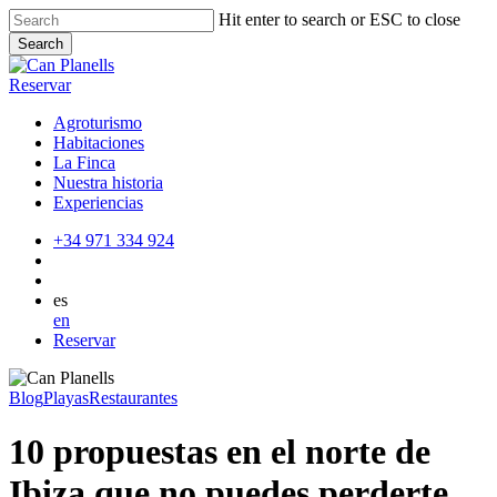
Skip
Hit enter to search or ESC to close
to
Search
main
Close
content
Search
Reservar
Agroturismo
Habitaciones
La Finca
Nuestra historia
Experiencias
+34 971 334 924
es
en
Reservar
Blog
Playas
Restaurantes
10 propuestas en el norte de
Ibiza que no puedes perderte