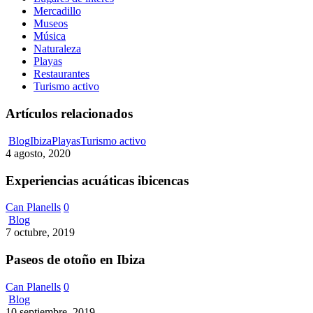
Mercadillo
Museos
Música
Naturaleza
Playas
Restaurantes
Turismo activo
Artículos relacionados
Experiencias
Blog
Ibiza
Playas
Turismo activo
acuáticas
4 agosto, 2020
ibicencas
Experiencias acuáticas ibicencas
Can Planells
0
Paseos
Blog
de
7 octubre, 2019
otoño
en
Paseos de otoño en Ibiza
Ibiza
Can Planells
0
Pasar
Blog
un
10 septiembre, 2019