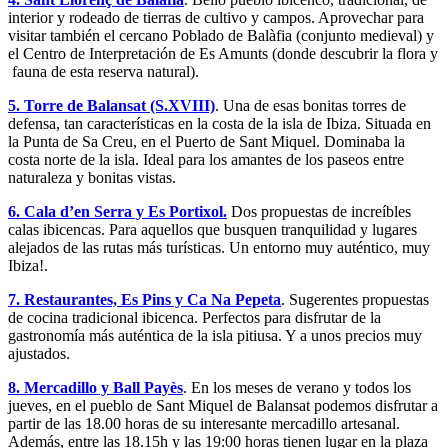
interior y rodeado de tierras de cultivo y campos. Aprovechar para
visitar también el cercano Poblado de Balàfia (conjunto medieval) y
el Centro de Interpretación de Es Amunts (donde descubrir la flora y
fauna de esta reserva natural).
5. Torre de Balansat (S.XVIII)
. Una de esas bonitas torres de
defensa, tan características en la costa de la isla de Ibiza. Situada en
la Punta de Sa Creu, en el Puerto de Sant Miquel. Dominaba la
costa norte de la isla. Ideal para los amantes de los paseos entre
naturaleza y bonitas vistas.
6. Cala d’en Serra y Es Portixol.
Dos propuestas de increíbles
calas ibicencas. Para aquellos que busquen tranquilidad y lugares
alejados de las rutas más turísticas. Un entorno muy auténtico, muy
Ibiza!.
7. Restaurantes, Es Pins y Ca Na Pepeta
. Sugerentes propuestas
de cocina tradicional ibicenca. Perfectos para disfrutar de la
gastronomía más auténtica de la isla pitiusa. Y a unos precios muy
ajustados.
8. Mercadillo y Ball Payès
. En los meses de verano y todos los
jueves, en el pueblo de Sant Miquel de Balansat podemos disfrutar a
partir de las 18.00 horas de su interesante mercadillo artesanal.
Además, entre las 18.15h y las 19:00 horas tienen lugar en la plaza