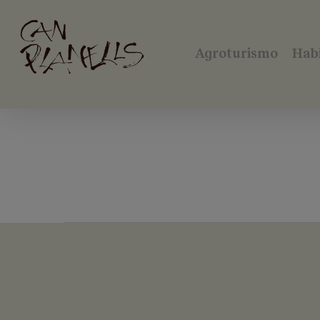
Skip
to
main
Agroturismo
Hab
content
Can