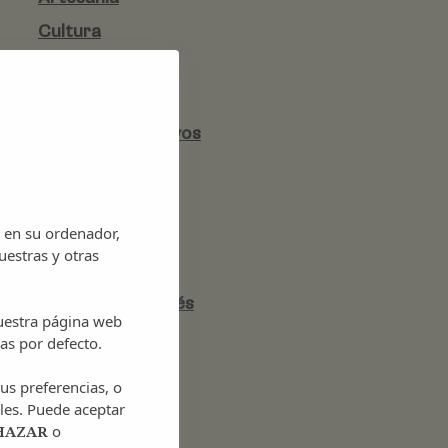
Cultura
Discotecas
Eventos
Eventos deportivos
Gastronomía
Historia
 en su ordenador,
Ibiza
uestras y otras
Ibiza rural
Lugares de interés
nuestra página web
Mercadillo
as por defecto.
Museos
us preferencias, o
Música
les. Puede aceptar
o
HAZAR
Naturaleza