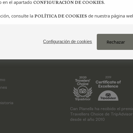
o en el apartado
.
CONFIGURACIÓN DE COOKIES
ción, consulte la
de nuestra página we
POLÍTICA DE COOKIES
Rechazar
Configuración de cookies
smo
ones
istoria
Can Planells ha recibido el premi
Travellers Choice de TripAdvisor
desde el año 2010