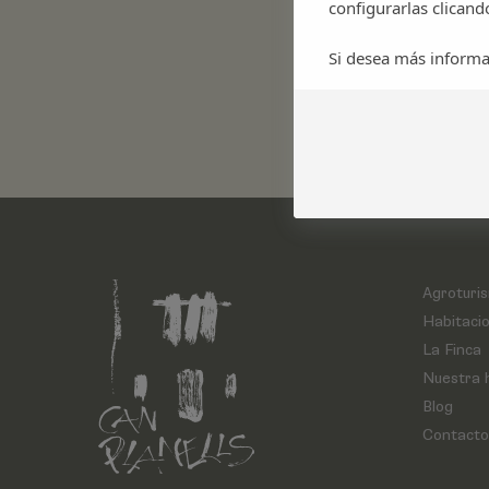
configurarlas clicand
Si desea más informa
Agroturi
Habitaci
La Finca
Nuestra h
Blog
Contacto