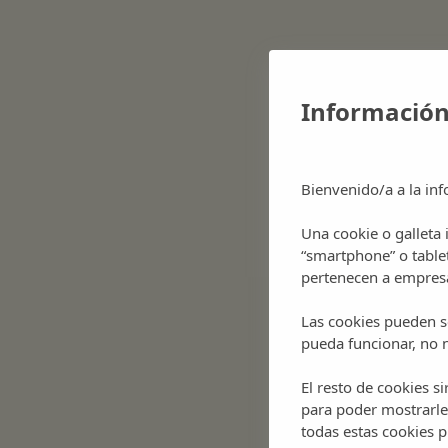
Bars
Places
Xicu
Can Xicu
Junto a la iglesia de Sant
Información
Miquel hallamos este
peculiar comercio
centenario, bar y
Bienvenido/a a la inf
estanco…
Una cookie o galleta
“smartphone” o table
pertenecen a empresa
Las cookies pueden se
pueda funcionar, no n
El resto de cookies s
para poder mostrarle
todas estas cookies 