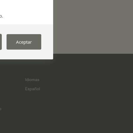
Playas
b.
Restaurantes
Turismo activo
Aceptar
Idiomas
Español
o