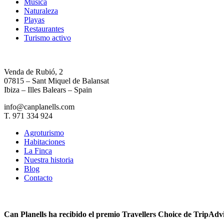
Música
Naturaleza
Playas
Restaurantes
Turismo activo
Venda de Rubió, 2
07815 – Sant Miquel de Balansat
Ibiza – Illes Balears – Spain
info@canplanells.com
T. 971 334 924
Agroturismo
Habitaciones
La Finca
Nuestra historia
Blog
Contacto
Can Planells ha recibido el premio Travellers Choice de TripAdv