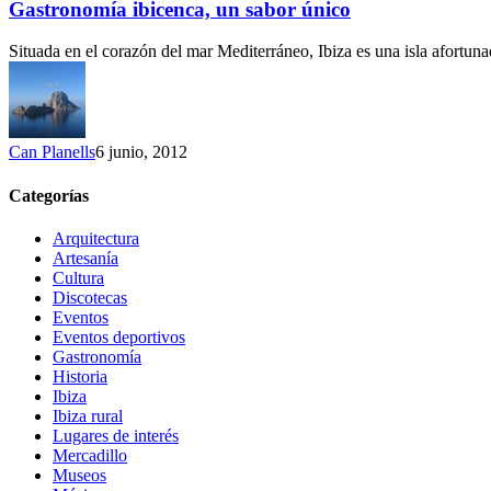
un
Gastronomía ibicenca, un sabor único
sabor
único
Situada en el corazón del mar Mediterráneo, Ibiza es una isla afortu
Can Planells
6 junio, 2012
Categorías
Arquitectura
Artesanía
Cultura
Discotecas
Eventos
Eventos deportivos
Gastronomía
Historia
Ibiza
Ibiza rural
Lugares de interés
Mercadillo
Museos