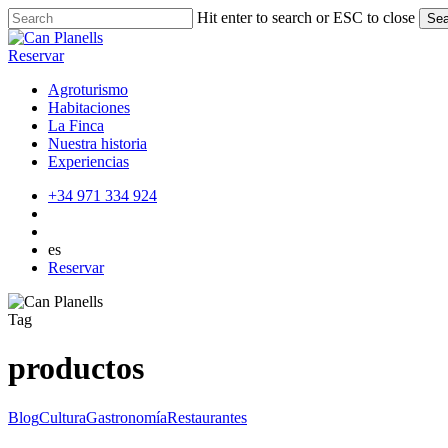
Skip
Hit enter to search or ESC to close
Sea
to
Close
main
Search
Reservar
content
Agroturismo
Habitaciones
La Finca
Nuestra historia
Experiencias
+34 971 334 924
es
Reservar
Tag
productos
Gastronomía
Blog
Cultura
Gastronomía
Restaurantes
ibicenca,