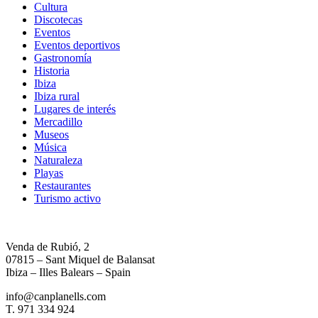
Cultura
Discotecas
Eventos
Eventos deportivos
Gastronomía
Historia
Ibiza
Ibiza rural
Lugares de interés
Mercadillo
Museos
Música
Naturaleza
Playas
Restaurantes
Turismo activo
Venda de Rubió, 2
07815 – Sant Miquel de Balansat
Ibiza – Illes Balears – Spain
info@canplanells.com
T. 971 334 924