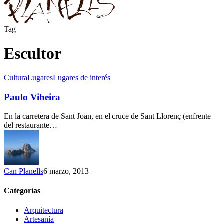
Tag
Escultor
Paulo
Cultura
Lugares
Lugares de interés
Viheira
Paulo Viheira
En la carretera de Sant Joan, en el cruce de Sant Llorenç (enfrente
del restaurante…
Can Planells
6 marzo, 2013
Categorías
Arquitectura
Artesanía