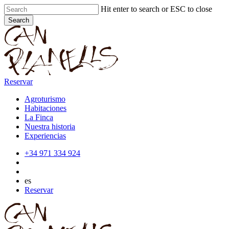
Skip
Hit enter to search or ESC to close
to
Search
main
Close
content
Search
Reservar
Agroturismo
Habitaciones
La Finca
Nuestra historia
Experiencias
+34 971 334 924
es
Reservar