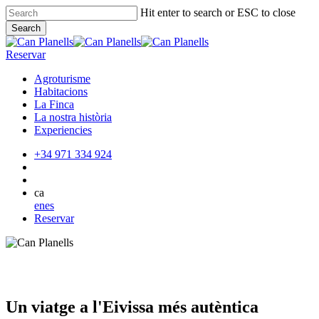
Skip
Hit enter to search or ESC to close
to
Search
main
Close
content
Search
Reservar
Agroturisme
Habitacions
La Finca
La nostra història
Experiencies
+34 971 334 924
ca
en
es
Reservar
Un viatge a l'Eivissa més autèntica