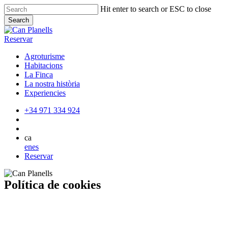
Skip
Hit enter to search or ESC to close
to
Search
main
Close
content
Search
Reservar
Agroturisme
Habitacions
La Finca
La nostra història
Experiencies
+34 971 334 924
ca
en
es
Reservar
Política de cookies