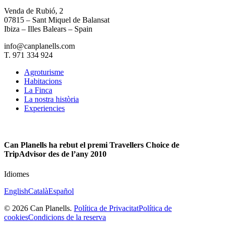
Venda de Rubió, 2
07815 – Sant Miquel de Balansat
Ibiza – Illes Balears – Spain
info@canplanells.com
T. 971 334 924
Agroturisme
Habitacions
La Finca
La nostra història
Experiencies
Can Planells ha rebut el premi Travellers Choice de
TripAdvisor des de l’any 2010
Idiomes
English
Català
Español
© 2026 Can Planells.
Política de Privacitat
Política de
cookies
Condicions de la reserva