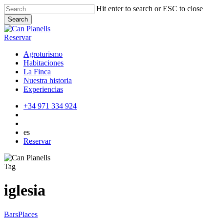
Skip
Hit enter to search or ESC to close
to
Search
main
Close
content
Search
Reservar
Agroturismo
Habitaciones
La Finca
Nuestra historia
Experiencias
+34 971 334 924
es
Reservar
Tag
iglesia
Can
Bars
Places