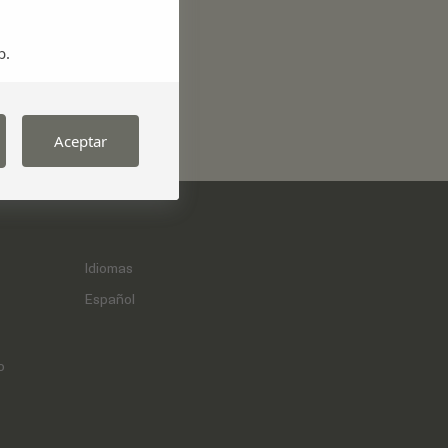
Playas
b.
Restaurantes
Turismo activo
Aceptar
Idiomas
Español
o