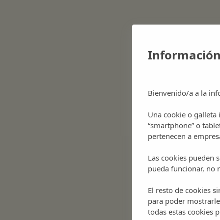
Cultura
Gastronomía
Restaurantes
ibicenca,
Gastrono
un
sabor
ibicenca,
único
Información
un sabor
Bienvenido/a a la inf
único
Una cookie o galleta
Situada en el corazón del
“smartphone” o table
pertenecen a empresa
mar Mediterráneo, Ibiza
es una isla afortunada por
Las cookies pueden se
haber recibido…
pueda funcionar, no n
El resto de cookies s
para poder mostrarle
todas estas cookies 