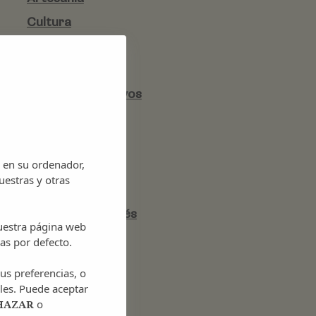
Cultura
Discotecas
Eventos
Eventos deportivos
Gastronomía
Historia
 en su ordenador,
Ibiza
uestras y otras
Ibiza rural
Lugares de interés
nuestra página web
Mercadillo
as por defecto.
Museos
us preferencias, o
Música
les. Puede aceptar
o
HAZAR
Naturaleza