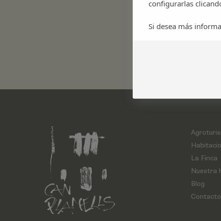
configurarlas clicand
Si desea más informa
Agroturi
Habitaci
La Finca
Nuestra h
Blog
Contacto