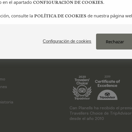
o en el apartado
.
CONFIGURACIÓN DE COOKIES
ción, consulte la
de nuestra página we
POLÍTICA DE COOKIES
Rechazar
Configuración de cookies
smo
ones
istoria
Can Planells ha recibido el premi
Travellers Choice de TripAdvisor
desde el año 2010